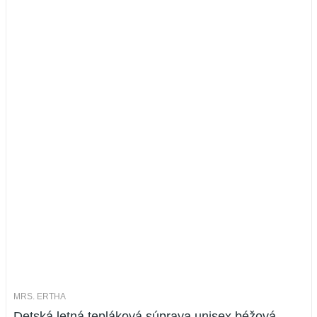
MRS. ERTHA
Detská letná tepláková súprava unisex béžová