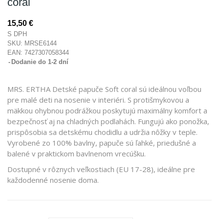
coral
15,50 €
S DPH
SKU:
MRSE6144
EAN:
7427307058344
Dodanie do 1-2 dní
MRS. ERTHA Detské papuče Soft coral sú ideálnou voľbou
pre malé deti na nosenie v interiéri. S protišmykovou a
mäkkou ohybnou podrážkou poskytujú maximálny komfort a
bezpečnosť aj na chladných podlahách. Fungujú ako ponožka,
prispôsobia sa detskému chodidlu a udržia nôžky v teple.
Vyrobené zo 100% bavlny, papuče sú ľahké, priedušné a
balené v praktickom bavlnenom vrecúšku.
Dostupné v rôznych veľkostiach (EU 17-28), ideálne pre
každodenné nosenie doma.