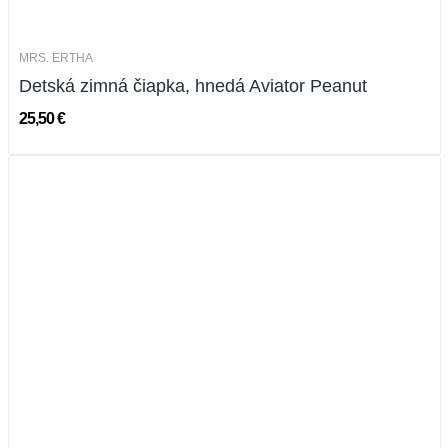
MRS. ERTHA
Detská zimná čiapka, hnedá Aviator Peanut
25,50 €
Vypredané