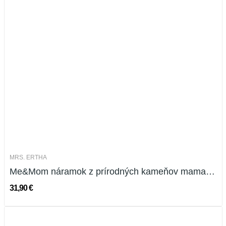
MRS. ERTHA
Me&Mom náramok z prírodných kameňov mama a...
31,90 €