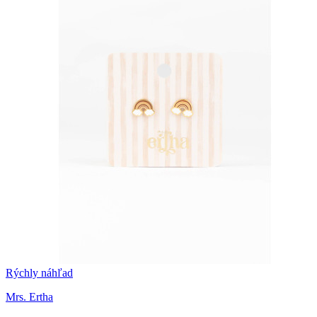
Rýchly náhľad
Mrs. Ertha