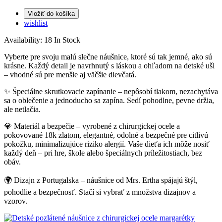
Vložiť do košíka
wishlist
Availability:
18 In Stock
Vyberte pre svoju malú slečne náušnice, ktoré sú tak jemné, ako sú
krásne. Každý detail je navrhnutý s láskou a ohľadom na detské uši
– vhodné sú pre menšie aj väčšie dievčatá.
✨ Špeciálne skrutkovacie zapínanie – nepôsobí tlakom, nezachytáva
sa o oblečenie a jednoducho sa zapína. Sedí pohodlne, pevne držia,
ale netlačia.
💎 Materiál a bezpečie – vyrobené z chirurgickej ocele a
pokovované 18k zlatom, elegantné, odolné a bezpečné pre citlivú
pokožku, minimalizujúce riziko alergií. Vaše dieťa ich môže nosiť
každý deň – pri hre, škole alebo špeciálnych príležitostiach, bez
obáv.
🌍 Dizajn z Portugalska – náušnice od Mrs. Ertha spájajú štýl,
pohodlie a bezpečnosť. Stačí si vybrať z množstva dizajnov a
vzorov.