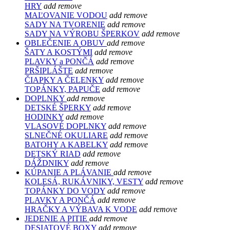
HRY
add
remove
MAĽOVANIE VODOU
add
remove
SADY NA TVORENIE
add
remove
SADY NA VÝROBU ŠPERKOV
add
remove
OBLEČENIE A OBUV
add
remove
ŠATY A KOSTÝMI
add
remove
PLAVKY a PONČÁ
add
remove
PRŠIPLÁŠTE
add
remove
ČIAPKY A ČELENKY
add
remove
TOPÁNKY, PAPUČE
add
remove
DOPLNKY
add
remove
DETSKÉ ŠPERKY
add
remove
HODINKY
add
remove
VLASOVÉ DOPLNKY
add
remove
SLNEČNÉ OKULIARE
add
remove
BATOHY A KABELKY
add
remove
DETSKÝ RIAD
add
remove
DÁŽDNIKY
add
remove
KÚPANIE A PLÁVANIE
add
remove
KOLESÁ, RUKÁVNIKY, VESTY
add
remove
TOPÁNKY DO VODY
add
remove
PLAVKY A PONČÁ
add
remove
HRAČKY A VÝBAVA K VODE
add
remove
JEDENIE A PITIE
add
remove
DESIATOVÉ BOXY
add
remove