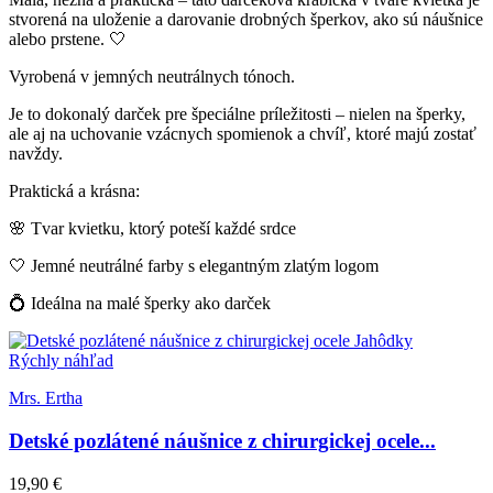
stvorená na uloženie a darovanie drobných šperkov, ako sú náušnice
alebo prstene. 🤍
Vyrobená v jemných neutrálnych tónoch.
Je to dokonalý darček pre špeciálne príležitosti – nielen na šperky,
ale aj na uchovanie vzácnych spomienok a chvíľ, ktoré majú zostať
navždy.
Praktická a krásna:
🌸 Tvar kvietku, ktorý poteší každé srdce
🤍 Jemné neutrálné farby s elegantným zlatým logom
💍 Ideálna na malé šperky ako darček
Rýchly náhľad
Mrs. Ertha
Detské pozlátené náušnice z chirurgickej ocele...
19,90 €