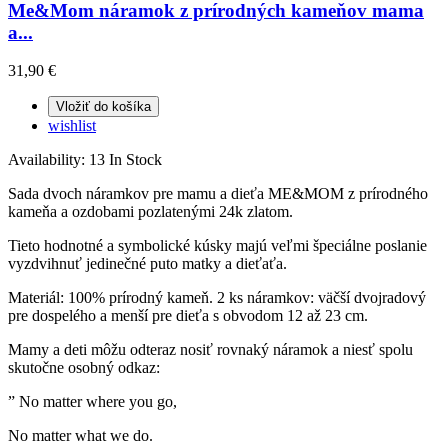
Me&Mom náramok z prírodných kameňov mama
a...
31,90 €
Vložiť do košíka
wishlist
Availability:
13 In Stock
Sada dvoch náramkov pre mamu a dieťa ME&MOM z prírodného
kameňa a ozdobami pozlatenými 24k zlatom.
Tieto hodnotné a symbolické kúsky majú veľmi špeciálne poslanie
vyzdvihnuť jedinečné puto matky a dieťaťa.
Materiál: 100% prírodný kameň. 2 ks náramkov: väčší dvojradový
pre dospelého a menší pre dieťa s obvodom 12 až 23 cm.
Mamy a deti môžu odteraz nosiť rovnaký náramok a niesť spolu
skutočne osobný odkaz:
” No matter where you go,
No matter what we do.