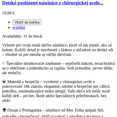
Detské pozlátené náušnice z chirurgickej ocele...
19,90 €
Vložiť do košíka
wishlist
Availability:
31 In Stock
Vyberte pre svoju malú slečne náušnice, ktoré sú tak jemné, ako sú
krásne. Každý detail je navrhnutý s láskou a ohľadom na detské uši
– vhodné sú pre menšie aj väčšie dievčatá.
✨ Špeciálne skrutkovacie zapínanie – nepôsobí tlakom, nezachytáva
sa o oblečenie a jednoducho sa zapína. Sedí pohodlne, pevne držia,
ale netlačia.
💎 Materiál a bezpečie – vyrobené z chirurgickej ocele a
pokovované 18k zlatom, elegantné, odolné a bezpečné pre citlivú
pokožku, minimalizujúce riziko alergií. Vaše dieťa ich môže nosiť
každý deň – pri hre, škole alebo špeciálnych príležitostiach, bez
obáv.
🌍 Dizajn z Portugalska – náušnice od Mrs. Ertha spájajú štýl,
pohodlie a bezpečnosť. Stačí si vybrať z množstva dizajnov a