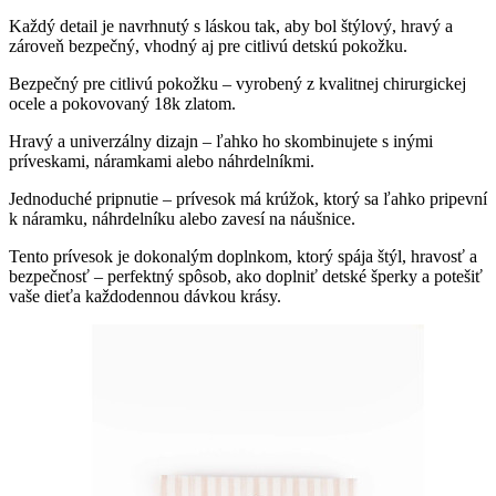
Každý detail je navrhnutý s láskou tak, aby bol štýlový, hravý a
zároveň bezpečný, vhodný aj pre citlivú detskú pokožku.
Bezpečný pre citlivú pokožku – vyrobený z kvalitnej chirurgickej
ocele a pokovovaný 18k zlatom.
Hravý a univerzálny dizajn – ľahko ho skombinujete s inými
príveskami, náramkami alebo náhrdelníkmi.
Jednoduché pripnutie – prívesok má krúžok, ktorý sa ľahko pripevní
k náramku, náhrdelníku alebo zavesí na náušnice.
Tento prívesok je dokonalým doplnkom, ktorý spája štýl, hravosť a
bezpečnosť – perfektný spôsob, ako doplniť detské šperky a potešiť
vaše dieťa každodennou dávkou krásy.