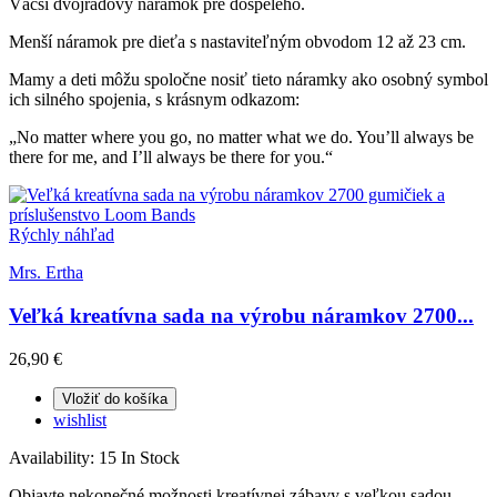
Väčší dvojradový náramok pre dospelého.
Menší náramok pre dieťa s nastaviteľným obvodom 12 až 23 cm.
Mamy a deti môžu spoločne nosiť tieto náramky ako osobný symbol
ich silného spojenia, s krásnym odkazom:
„No matter where you go, no matter what we do. You’ll always be
there for me, and I’ll always be there for you.“
Rýchly náhľad
Mrs. Ertha
Veľká kreatívna sada na výrobu náramkov 2700...
26,90 €
Vložiť do košíka
wishlist
Availability:
15 In Stock
Objavte nekonečné možnosti kreatívnej zábavy s veľkou sadou