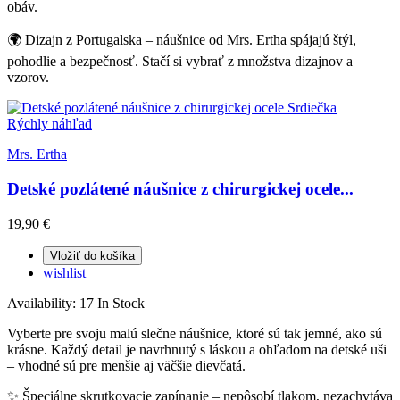
obáv.
🌍 Dizajn z Portugalska – náušnice od Mrs. Ertha spájajú štýl,
pohodlie a bezpečnosť. Stačí si vybrať z množstva dizajnov a
vzorov.
Rýchly náhľad
Mrs. Ertha
Detské pozlátené náušnice z chirurgickej ocele...
19,90 €
Vložiť do košíka
wishlist
Availability:
17 In Stock
Vyberte pre svoju malú slečne náušnice, ktoré sú tak jemné, ako sú
krásne. Každý detail je navrhnutý s láskou a ohľadom na detské uši
– vhodné sú pre menšie aj väčšie dievčatá.
✨ Špeciálne skrutkovacie zapínanie – nepôsobí tlakom, nezachytáva