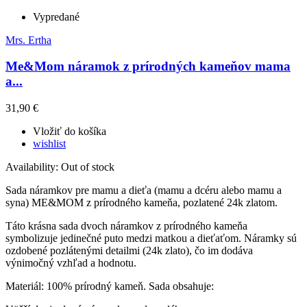
Vypredané
Mrs. Ertha
Me&Mom náramok z prírodných kameňov mama
a...
31,90 €
Vložiť do košíka
wishlist
Availability:
Out of stock
Sada náramkov pre mamu a dieťa (mamu a dcéru alebo mamu a
syna) ME&MOM z prírodného kameňa, pozlatené 24k zlatom.
Táto krásna sada dvoch náramkov z prírodného kameňa
symbolizuje jedinečné puto medzi matkou a dieťaťom. Náramky sú
ozdobené pozlátenými detailmi (24k zlato), čo im dodáva
výnimočný vzhľad a hodnotu.
Materiál: 100% prírodný kameň. Sada obsahuje: