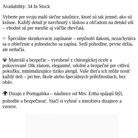
Availability:
34 In Stock
Vyberte pre svoju malú slečne náušnice, ktoré sú tak jemné, ako sú
krásne. Každý detail je navrhnutý s láskou a ohľadom na detské uši
– vhodné sú pre menšie aj väčšie dievčatá.
✨ Špeciálne skrutkovacie zapínanie – nepôsobí tlakom, nezachytáva
sa o oblečenie a jednoducho sa zapína. Sedí pohodlne, pevne držia,
ale netlačia.
💎 Materiál a bezpečie – vyrobené z chirurgickej ocele a
pokovované 18k zlatom, elegantné, odolné a bezpečné pre citlivú
pokožku, minimalizujúce riziko alergií. Vaše dieťa ich môže nosiť
každý deň – pri hre, škole alebo špeciálnych príležitostiach, bez
obáv.
🌍 Dizajn z Portugalska – náušnice od Mrs. Ertha spájajú štýl,
pohodlie a bezpečnosť. Stačí si vybrať z množstva dizajnov a
vzorov.