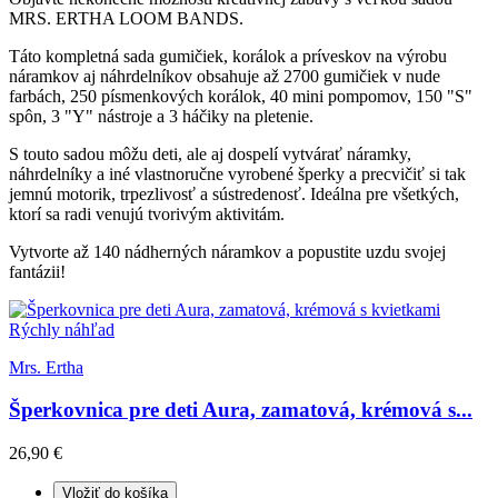
MRS. ERTHA LOOM BANDS.
Táto kompletná sada gumičiek, korálok a príveskov na výrobu
náramkov aj náhrdelníkov obsahuje až 2700 gumičiek v nude
farbách, 250 písmenkových korálok, 40 mini pompomov, 150 "S"
spôn, 3 "Y" nástroje a 3 háčiky na pletenie.
S touto sadou môžu deti, ale aj dospelí vytvárať náramky,
náhrdelníky a iné vlastnoručne vyrobené šperky a precvičiť si tak
jemnú motorik, trpezlivosť a sústredenosť. Ideálna pre všetkých,
ktorí sa radi venujú tvorivým aktivitám.
Vytvorte až 140 nádherných náramkov a popustite uzdu svojej
fantázii!
Rýchly náhľad
Mrs. Ertha
Šperkovnica pre deti Aura, zamatová, krémová s...
26,90 €
Vložiť do košíka