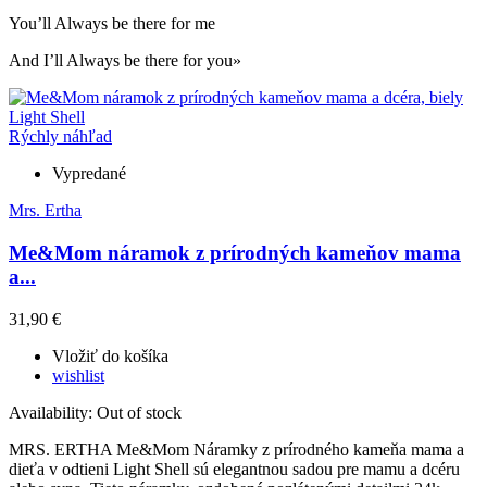
You’ll Always be there for me
And I’ll Always be there for you»
Rýchly náhľad
Vypredané
Mrs. Ertha
Me&Mom náramok z prírodných kameňov mama
a...
31,90 €
Vložiť do košíka
wishlist
Availability:
Out of stock
MRS. ERTHA Me&Mom Náramky z prírodného kameňa mama a
dieťa v odtieni Light Shell sú elegantnou sadou pre mamu a dcéru