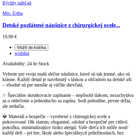
Rýchly náhľad
Mrs. Ertha
Detské pozlátené náušnice z chirurgickej ocele...
19,90 €
Vložiť do košíka
wishlist
Availability:
24 In Stock
Vyberte pre svoju malú slečne náušnice, ktoré sú tak jemné, ako sú
krásne. Každý detail je navrhnutý s láskou a ohľadom na detské uši
– vhodné sú pre menšie aj väčšie dievčatá.
✨ Špeciálne skrutkovacie zapínanie – nepôsobí tlakom, nezachytáva
sa o oblečenie a jednoducho sa zapína. Sedí pohodlne, pevne držia,
ale netlačia.
💎 Materiál a bezpečie – vyrobené z chirurgickej ocele a
pokovované 18k zlatom, elegantné, odolné a bezpečné pre citlivú
pokožku, minimalizujúce riziko alergií. Vaše dieťa ich môže nosiť
každý deň – pri hre, škole alebo špeciálnych príležitostiach, bez