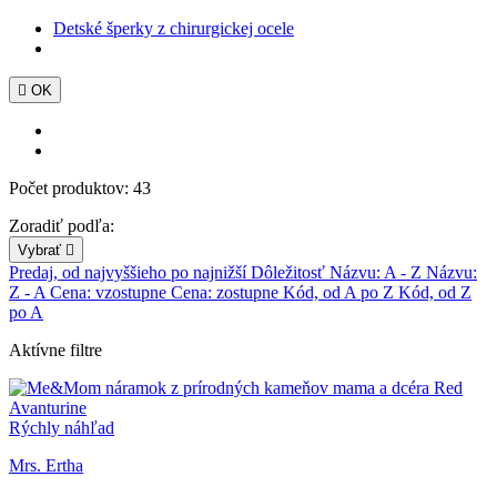
Detské šperky z chirurgickej ocele

OK
Počet produktov: 43
Zoradiť podľa:
Vybrať

Predaj, od najvyššieho po najnižší
Dôležitosť
Názvu: A - Z
Názvu:
Z - A
Cena: vzostupne
Cena: zostupne
Kód, od A po Z
Kód, od Z
po A
Aktívne filtre
Rýchly náhľad
Mrs. Ertha