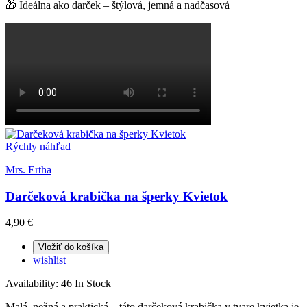
🎁 Ideálna ako darček – štýlová, jemná a nadčasová
Rýchly náhľad
Mrs. Ertha
Darčeková krabička na šperky Kvietok
4,90 €
Vložiť do košíka
wishlist
Availability:
46 In Stock
Malá, nežná a praktická – táto darčeková krabička v tvare kvietka je