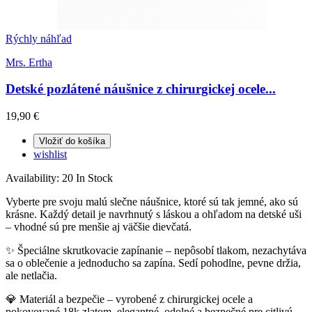
Rýchly náhľad
Mrs. Ertha
Detské pozlátené náušnice z chirurgickej ocele...
19,90 €
Vložiť do košíka
wishlist
Availability:
20 In Stock
Vyberte pre svoju malú slečne náušnice, ktoré sú tak jemné, ako sú
krásne. Každý detail je navrhnutý s láskou a ohľadom na detské uši
– vhodné sú pre menšie aj väčšie dievčatá.
✨ Špeciálne skrutkovacie zapínanie – nepôsobí tlakom, nezachytáva
sa o oblečenie a jednoducho sa zapína. Sedí pohodlne, pevne držia,
ale netlačia.
💎 Materiál a bezpečie – vyrobené z chirurgickej ocele a
pokovované 18k zlatom, elegantné, odolné a bezpečné pre citlivú