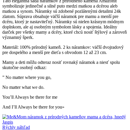
Táto elegantná sada náramkov z prírodného kameňa Amazonit
symbolizuje jedinečné a silné puto medzi matkou a dcérou aleb
matkou a synom. Náramky sú zdobené pozlátenými detailmi 24k
zlatom. Súprava obsahuje väčší náramok pre mamu a menší pre
dcéru, ktorý je nastaviteľný. Náramky sú nielen krásnym módnym
doplnkom, ale aj osobným symbolom lásky a spojenia. Ideálny
darček pre všetky mamy a dcéry, ktoré chcú nosiť štýlový a zároveň
významný šperk.
Materiál: 100% prírodný kameň. 2 ks náramkov: väčší dvojradový
pre dospelého a menší pre dieťa s obvodom 12 až 23 cm.
Mamy a deti môžu odteraz nosiť rovnaký náramok a niesť spolu
skutočne osobný odkaz:
” No matter where you go,
No matter what we do.
You’ll Always be there for me
And I’ll Always be there for you»
Rýchly náhľad