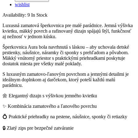
wishlist
Availability:
9 In Stock
Luxusná zamatová šperkovnica pre malé parádnice. Jemná výšivka
kvietku, mäkký povrch a rafinovaný dizajn spájajú štýl, funkčnosť
aj nežnosť v jednom kúsku.
Šperkovnica Aura bola navrhnutá s láskou – aby uchovala detské
prstienky, náušnice, náramky či sponky s prehľadom a pôvabom.
Mäkký vnútorný priestor s praktickými priehradkami poskytuje
dostatok miesta pre všetky malé poklady.
S luxusným zamatovo-ľanovým povrchom a jemnými detailmi je
ideálnym doplnkom aj darčekom, ktorý poteší každú malú
parádnicu.
🌼 Elegantný dizajn s výšivkou jemného kvietku
✨ Kombinácia zamatového a ľanového povrchu
💍 Praktické priehradky na prstene, náušnice, sponky či retiazky
🔒 Zlatý zips pre bezpečné zatváranie