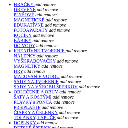
HRAČKY
add
remove
DREVENÉ
add
remove
PLYŠOVÉ
add
remove
MAGNETICKÉ
add
remove
EDUKATÍVNE
add
remove
FOTOAPARÁTY
add
remove
KOČÍKY
add
remove
BÁBIKY
add
remove
DO VODY
add
remove
KREATÍVNE TVORENIE
add
remove
NÁLEPKY
add
remove
VYŠKRABOVAČKY
add
remove
MAGNETKY
add
remove
HRY
add
remove
MAĽOVANIE VODOU
add
remove
SADY NA TVORENIE
add
remove
SADY NA VÝROBU ŠPERKOV
add
remove
OBLEČENIE A OBUV
add
remove
ŠATY A KOSTÝMI
add
remove
PLAVKY a PONČÁ
add
remove
PRŠIPLÁŠTE
add
remove
ČIAPKY A ČELENKY
add
remove
TOPÁNKY, PAPUČE
add
remove
DOPLNKY
add
remove
DETSKÉ ŠPERKY
add
remove