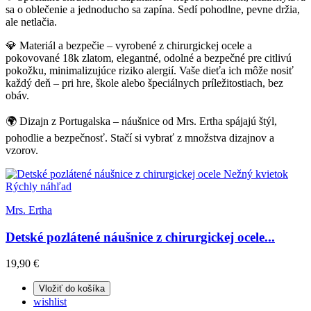
sa o oblečenie a jednoducho sa zapína. Sedí pohodlne, pevne držia,
ale netlačia.
💎 Materiál a bezpečie – vyrobené z chirurgickej ocele a
pokovované 18k zlatom, elegantné, odolné a bezpečné pre citlivú
pokožku, minimalizujúce riziko alergií. Vaše dieťa ich môže nosiť
každý deň – pri hre, škole alebo špeciálnych príležitostiach, bez
obáv.
🌍 Dizajn z Portugalska – náušnice od Mrs. Ertha spájajú štýl,
pohodlie a bezpečnosť. Stačí si vybrať z množstva dizajnov a
vzorov.
Rýchly náhľad
Mrs. Ertha
Detské pozlátené náušnice z chirurgickej ocele...
19,90 €
Vložiť do košíka
wishlist