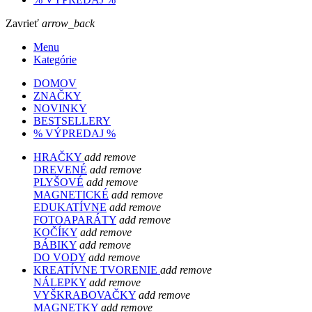
Zavrieť
arrow_back
Menu
Kategórie
DOMOV
ZNAČKY
NOVINKY
BESTSELLERY
% VÝPREDAJ %
HRAČKY
add
remove
DREVENÉ
add
remove
PLYŠOVÉ
add
remove
MAGNETICKÉ
add
remove
EDUKATÍVNE
add
remove
FOTOAPARÁTY
add
remove
KOČÍKY
add
remove
BÁBIKY
add
remove
DO VODY
add
remove
KREATÍVNE TVORENIE
add
remove
NÁLEPKY
add
remove
VYŠKRABOVAČKY
add
remove
MAGNETKY
add
remove