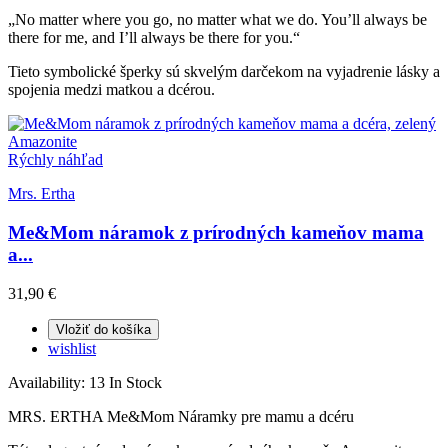
„No matter where you go, no matter what we do. You’ll always be
there for me, and I’ll always be there for you.“
Tieto symbolické šperky sú skvelým darčekom na vyjadrenie lásky a
spojenia medzi matkou a dcérou.
Rýchly náhľad
Mrs. Ertha
Me&Mom náramok z prírodných kameňov mama
a...
31,90 €
Vložiť do košíka
wishlist
Availability:
13 In Stock
MRS. ERTHA Me&Mom Náramky pre mamu a dcéru