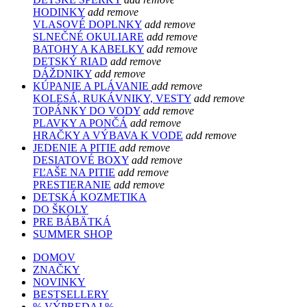
HODINKY
add
remove
VLASOVÉ DOPLNKY
add
remove
SLNEČNÉ OKULIARE
add
remove
BATOHY A KABELKY
add
remove
DETSKÝ RIAD
add
remove
DÁŽDNIKY
add
remove
KÚPANIE A PLÁVANIE
add
remove
KOLESÁ, RUKÁVNIKY, VESTY
add
remove
TOPÁNKY DO VODY
add
remove
PLAVKY A PONČÁ
add
remove
HRAČKY A VÝBAVA K VODE
add
remove
JEDENIE A PITIE
add
remove
DESIATOVÉ BOXY
add
remove
FĽAŠE NA PITIE
add
remove
PRESTIERANIE
add
remove
DETSKÁ KOZMETIKA
DO ŠKOLY
PRE BÁBÄTKÁ
SUMMER SHOP
DOMOV
ZNAČKY
NOVINKY
BESTSELLERY
% VÝPREDAJ %