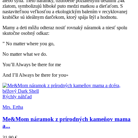
alebo syna. Tieto náramky, ozdobené pozlátenými detailmi 24k
zlatom, symbolizujú hlboké puto medzi matkou a dieťaťom. S
nastaviteľnou veľkosťou a ekologickým balením v recyklovanej
krabičke sú ideálnym darčekom, ktorý spája štýl a hodnotu.
Mamy a deti môžu odteraz nosiť rovnaký náramok a niesť spolu
skutočne osobný odkaz:
” No matter where you go,
No matter what we do.
You’ll Always be there for me
And I’ll Always be there for you»
Rýchly náhľad
Mrs. Ertha
Me&Mom náramok z prírodných kameňov mama
a...
31,90 €