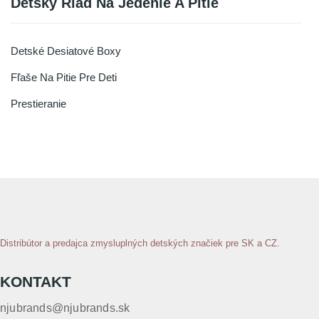
Detský Riad Na Jedenie A Pitie
Detské Desiatové Boxy
Fľaše Na Pitie Pre Deti
Prestieranie
Distribútor a predajca zmysluplných detských značiek pre SK a CZ.
KONTAKT
njubrands@njubrands.sk