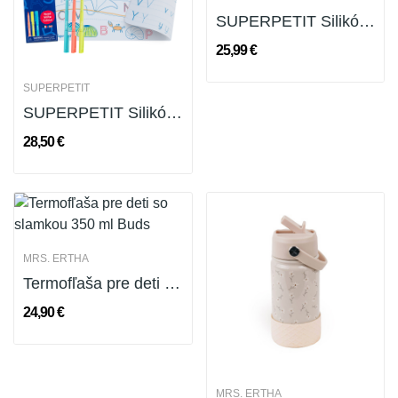
SUPERPETIT Silikónová podložka na maľovanie s...
25,99 €
SUPERPETIT
SUPERPETIT Silikónová podložka na písanie s...
28,50 €
MRS. ERTHA
Termofľaša pre deti so slamkou 350 ml Buds
24,90 €
MRS. ERTHA