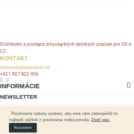
Distribútor a predajca zmysluplných detských značiek pre SK a
CZ.
KONTAKT
njubrands@njubrands.sk
+421 907 822 956

INFORMÁCIE
NEWSLETTER
Prihláste sa na odber a my vás odmeníme zľavou 4 € na vašu prvú
Používame súbory cookies, aby sme vám zabezpečili čo
objednávku! *
najlepší zážitok z prezerania našej ponuky.
Zistiť viac.
Rozumiem
* Kliknutím na „ODOBERAŤ“ súhlasím s prijímaním newslettra a spracovaním