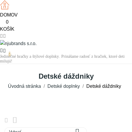
DOMOV
0
KOŠÍK
0
Jedinečné hračky a štýlové doplnky. Prinášame radosť z hračiek, ktoré deti
milujú!
Detské dáždniky
Úvodná stránka
Detské doplnky
Detské dáždniky

Vybrať