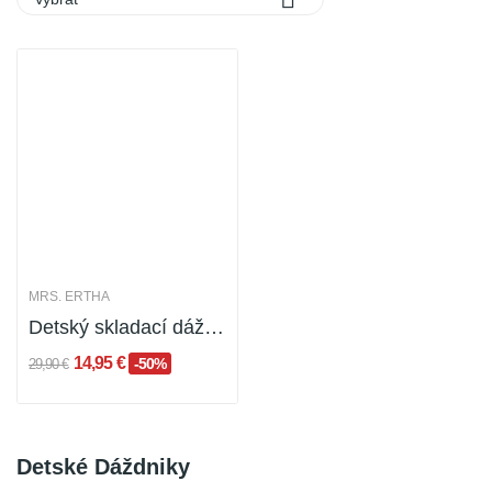
MRS. ERTHA
Detský skladací dáždnik, aj pre dospelých -...
14,95 €
-50%
29,90 €
Detské Dáždniky