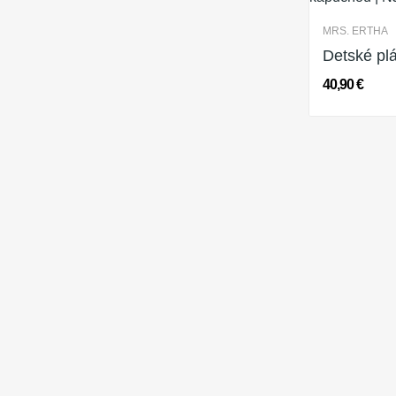
MRS. ERTHA
40,90 €
Distribútor a predajca zmysluplných detských značiek pre SK a
KONTAKT
njubrands@njubrands.sk
+421 907 822 956
INFORMÁCIE