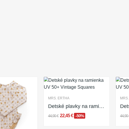
Plavky a pončá
Úvodná stránka
Doplnky a hračky do vody
Plavky a pončá
t produktov: 9
MRS. ERTHA
MRS.
Detské plavky na ramienka UV 50+ Vintage Squares
22,45 €
-50%
44,90 €
44,90 