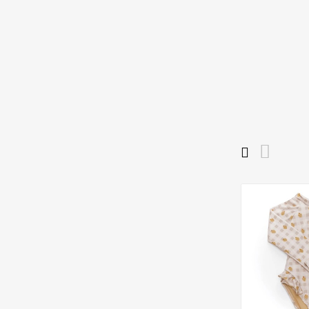
Plavky A Pončá
Poče