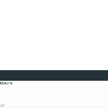
EDAJ %
ujú!