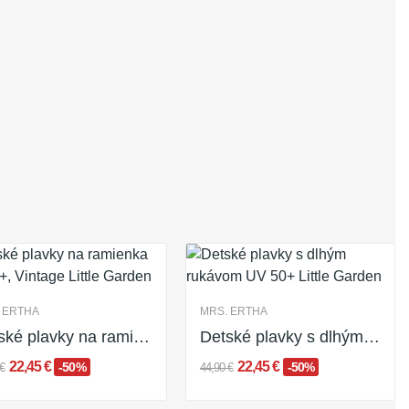

Zoradiť podľa:
Vybrať
Vypredané
 ERTHA
MRS. ERTHA
Detské plavky na ramienka UV 50+, Vintage...
Detské plavky s dlhým rukávom UV 50+ Little Garden
22,45 €
22,45 €
-50%
-50%
€
44,90 €