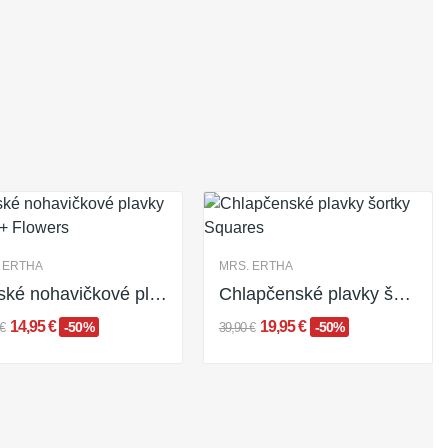
 ERTHA
MRS. ERTHA
Detské nohavičkové plavky UV 50+ Flowers
Chlapčenské plavky šortky Squares
14,95 €
19,95 €
-50%
-50%
€
39,90 €