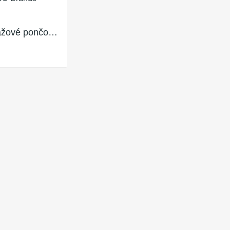
Detské plážové pončo s kapucňou - rôzne vzory
 CZ.