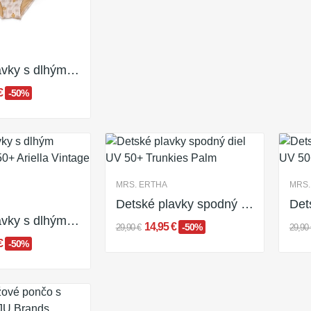
Detské plavky s dlhým rukávom UV 50+ Cute...
 €
-50%
MRS. ERTHA
MRS.
Detské plavky spodný diel UV 50+ Trunkies Palm
Detské plavky s dlhým rukávom UV 50+ Ariella...
14,95 €
-50%
29,90 €
29,90 
 €
-50%