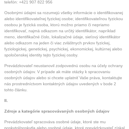
telefón: +421 907 822 956
Osobnými údajmi sa rozumejú všetky informácie o identifikovanej
alebo identifikovateľnej fyzickej osobe; identifikovateľnou fyzickou
osobou je fyzická osoba, ktorú možno priamo či nepriamo
identifikovať, najmä odkazom na určitý identifikátor, napríklad
meno, identifikačné číslo, lokalizačné údaje, sieťový identifikátor
alebo odkazom na jeden či viac zvláštnych prvkov fyzickej,
fyziologickej, genetickej, psychickej, ekonomickej, kultúrnej alebo
spoločenskej identity tejto fyzickej osoby.
Prevádzkovateľ neustanovil zodpovednú osobu na účely ochrany
osobných údajov. V prípade ak máte otázky k spracovaniu
osobných údajov alebo si chcete uplatniť Vaše práva, kontaktujte
nás prostredníctvom kontaktných údajov uvedených v bode 2
tohto článku.
II.
Zdroje a kategórie spracovávaných osobných údajov
Prevádzkovateľ spracováva osobné údaje, ktoré ste mu
poskytol/poskytla alebo osobné údaje, ktoré prevádzkovateľ získal