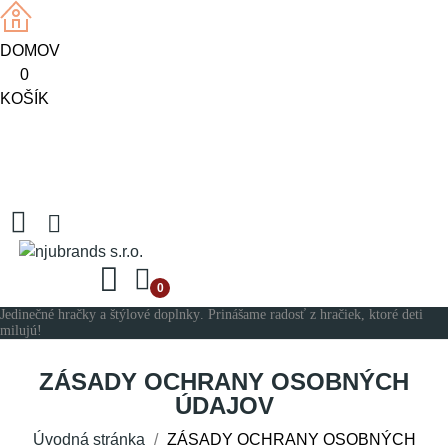
DOMOV
0
KOŠÍK
0
Jedinečné hračky a štýlové doplnky. Prinášame radosť z hračiek, ktoré deti
milujú!
ZÁSADY OCHRANY OSOBNÝCH
ÚDAJOV
Úvodná stránka
ZÁSADY OCHRANY OSOBNÝCH