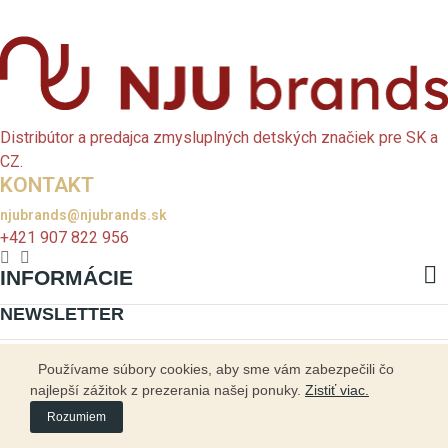
Distribútor a predajca zmysluplných detských značiek pre SK a
CZ.
KONTAKT
njubrands@njubrands.sk
+421 907 822 956

INFORMÁCIE
NEWSLETTER
Prihláste sa na odber a my vás odmeníme zľavou 4 € na vašu prvú
Používame súbory cookies, aby sme vám zabezpečili čo
objednávku! *
najlepší zážitok z prezerania našej ponuky.
Zistiť viac.
Rozumiem
* Kliknutím na „ODOBERAŤ“ súhlasím s prijímaním newslettra a spracovaním
osobných údajov. Platí na prvú objednávku nad 40 €.