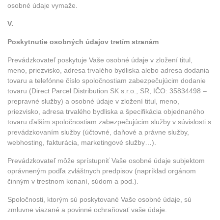
osobné údaje vymaže.
V.
Poskytnutie osobných údajov tretím stranám
Prevádzkovateľ poskytuje Vaše osobné údaje v zložení titul,
meno, priezvisko, adresa trvalého bydliska alebo adresa dodania
tovaru a telefónne číslo spoločnostiam zabezpečujúcim dodanie
tovaru (Direct Parcel Distribution SK s.r.o., SR, IČO: 35834498 –
prepravné služby) a osobné údaje v zložení titul, meno,
priezvisko, adresa trvalého bydliska a špecifikácia objednaného
tovaru ďalším spoločnostiam zabezpečujúcim služby v súvislosti s
prevádzkovaním služby (účtovné, daňové a právne služby,
webhosting, fakturácia, marketingové služby…).
Prevádzkovateľ môže sprístupniť Vaše osobné údaje subjektom
oprávneným podľa zvláštnych predpisov (napríklad orgánom
činným v trestnom konaní, súdom a pod.).
Spoločnosti, ktorým sú poskytované Vaše osobné údaje, sú
zmluvne viazané a povinné ochraňovať vaše údaje.