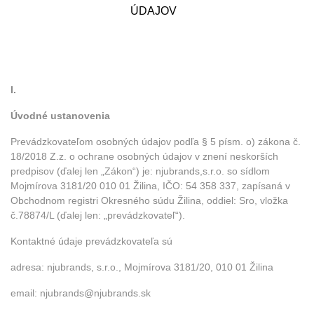
ÚDAJOV
I.
Úvodné ustanovenia
Prevádzkovateľom osobných údajov podľa § 5 písm. o) zákona č.
18/2018 Z.z. o ochrane osobných údajov v znení neskorších
predpisov (ďalej len „Zákon“) je: njubrands,s.r.o. so sídlom
Mojmírova 3181/20 010 01 Žilina, IČO: 54 358 337, zapísaná v
Obchodnom registri Okresného súdu Žilina, oddiel: Sro, vložka
č.78874/L (ďalej len: „prevádzkovateľ“).
Kontaktné údaje prevádzkovateľa sú
adresa: njubrands, s.r.o., Mojmírova 3181/20, 010 01 Žilina
email: njubrands@njubrands.sk