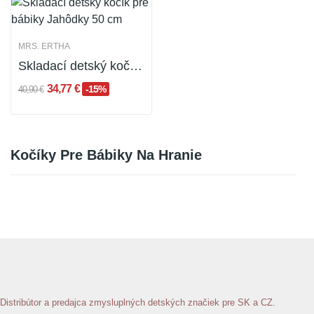
MRS. ERTHA
Skladací detský kočík pre bábiky Jahôdky 50 cm
34,77 €
-15%
40,90 €
Kočíky Pre Bábiky Na Hranie
Distribútor a predajca zmysluplných detských značiek pre SK a CZ.