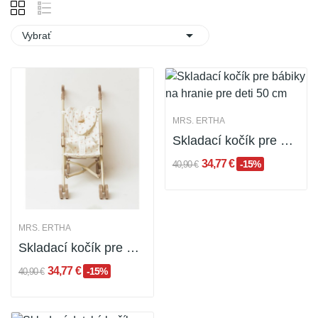

Vybrať
MRS. ERTHA
Skladací kočík pre bábiky na hranie pre deti 50...
34,77 €
-15%
40,90 €
MRS. ERTHA
Skladací kočík pre bábiky - kočík pre deti na...
34,77 €
-15%
40,90 €