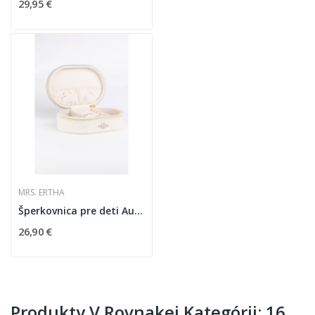
29,95 €
MRS. ERTHA
Šperkovnica pre deti Aura, zamatová, krémová s...
26,90 €
Produkty V Rovnakej Kategórii: 16