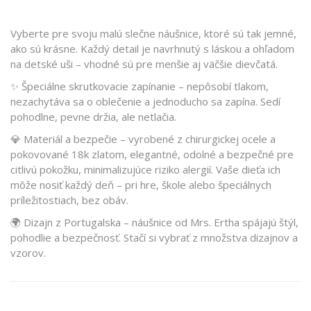
Vyberte pre svoju malú slečne náušnice, ktoré sú tak jemné,
ako sú krásne. Každý detail je navrhnutý s láskou a ohľadom
na detské uši – vhodné sú pre menšie aj väčšie dievčatá.
✨ Špeciálne skrutkovacie zapínanie – nepôsobí tlakom,
nezachytáva sa o oblečenie a jednoducho sa zapína. Sedí
pohodlne, pevne držia, ale netlačia.
💎 Materiál a bezpečie – vyrobené z chirurgickej ocele a
pokovované 18k zlatom, elegantné, odolné a bezpečné pre
citlivú pokožku, minimalizujúce riziko alergií. Vaše dieťa ich
môže nosiť každý deň – pri hre, škole alebo špeciálnych
príležitostiach, bez obáv.
🌍 Dizajn z Portugalska – náušnice od Mrs. Ertha spájajú štýl,
pohodlie a bezpečnosť. Stačí si vybrať z množstva dizajnov a
vzorov.