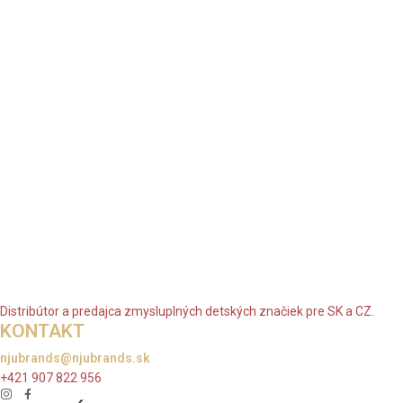
Distribútor a predajca zmysluplných detských značiek pre SK a CZ.
KONTAKT
njubrands@njubrands.sk
+421 907 822 956