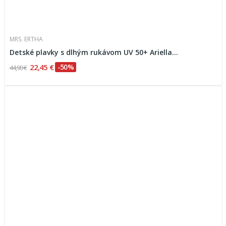
MRS. ERTHA
Detské plavky s dlhým rukávom UV 50+ Ariella...
22,45 €
-50%
44,90 €