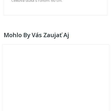
Celková dĺžka s rohom: 60 cm.
Mohlo By Vás Zaujať Aj