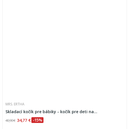
MRS. ERTHA
Skladací kočík pre bábiky - kočík pre deti na...
34,77 €
-15%
40,90 €