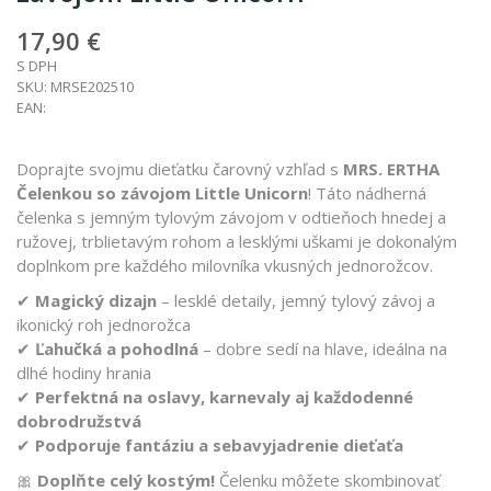
17,90 €
S DPH
SKU:
MRSE202510
EAN:
Doprajte svojmu dieťatku čarovný vzhľad s
MRS. ERTHA
Čelenkou so závojom Little Unicorn
! Táto nádherná
čelenka s jemným tylovým závojom v odtieňoch hnedej a
ružovej, trblietavým rohom a lesklými uškami je dokonalým
doplnkom pre každého milovníka vkusných jednorožcov.
✔
Magický dizajn
– lesklé detaily, jemný tylový závoj a
ikonický roh jednorožca
✔
Ľahučká a pohodlná
– dobre sedí na hlave, ideálna na
dlhé hodiny hrania
✔
Perfektná na oslavy, karnevaly aj každodenné
dobrodružstvá
✔
Podporuje fantáziu a sebavyjadrenie dieťaťa
🎀
Doplňte celý kostým!
Čelenku môžete skombinovať