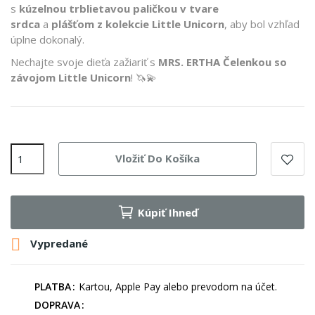
s
kúzelnou trblietavou paličkou v tvare
srdca
a
plášťom z kolekcie Little Unicorn
, aby bol vzhľad
úplne dokonalý.
Nechajte svoje dieťa zažiariť s
MRS. ERTHA Čelenkou so
závojom Little Unicorn
! 🦄💫
Vložiť Do Košíka
Kúpiť Ihneď

Vypredané
PLATBA
Kartou, Apple Pay alebo prevodom na účet.
DOPRAVA