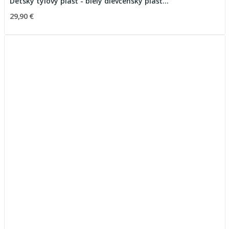
Detský tylový plášť - biely dievčenský plášť...
29,90 €