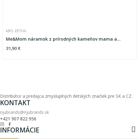
MRS. ERTHA
Me&Mom náramok z prírodných kameňov mama a...
31,90 €
Distribútor a predajca zmysluplných detských značiek pre SK a CZ.
KONTAKT
njubrands@njubrands.sk
+421 907 822 956

INFORMÁCIE