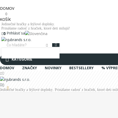
DOMOV
0
KOŠÍK
Jedinečné hračky a štýlové doplnky.
Prinášame radosť z hračiek, ktoré deti milujú!
Prihlásiť sa
0
0
KATEGÓRIE
DOMOV
ZNAČKY
NOVINKY
BESTSELLERY
% VÝPRE
0
Jedinečné hračky a štýlové doplnky. Prinášame radosť z hračiek, ktoré deti mil
Úvodná stránka
Auzou kreatívne hračky
Sada masiek na tvár 