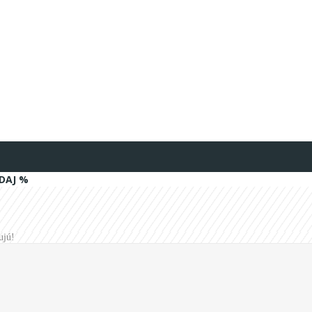
DAJ %
ujú!
pre deti Superhrdinovia 4ks